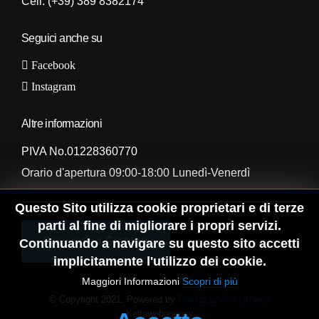
Cell:
(+39) 389 8382174
Seguici anche su
Facebook
Instagram
Altre informazioni
PIVA No.01228360770
Orario d'apertura 09:00-18:00 Lunedì-Venerdì
Questo Sito utilizza cookie proprietari e di terze
parti al fine di migliorare i propri servizi.
Preventivo Gratuito
Continuando a navigare su questo sito accetti
implicitamente l'utilizzo dei cookie.
Maggiori Informazioni
Scopri di più
© Copyright 2021. Powered by
Realizzazione siti web
Keltawebagency